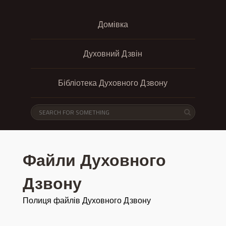
Домівка
Духовний Дзвін
Бібліотека Духовного Дзвону
Файли Духовного
Дзвону
Полиця файлів Духовного Дзвону