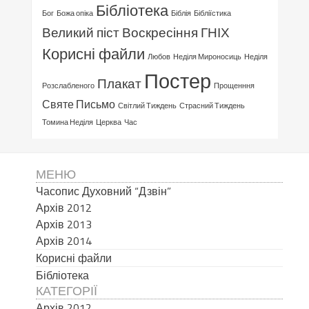
Бібліотека
Бог
Божа опіка
Біблія
Бібліїстика
Великий піст
Воскресіння ГНІХ
Корисні файли
Любов
Неділя Мироносиць
Неділя
Постер
Плакат
Розслабленого
Прощенння
Святе Письмо
Світлий Тиждень
Страсний Тиждень
Томина Неділя
Церква
Час
МЕНЮ
Часопис Духовний “Дзвін”
Архів 2012
Архів 2013
Архів 2014
Корисні файли
Бібліотека
КАТЕГОРІЇ
Архів 2012