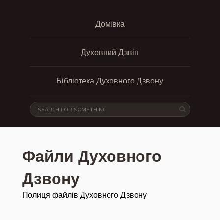
Домівка
Духовний Дзвін
Бібліотека Духовного Дзвону
Файли Духовного
Дзвону
Полиця файлів Духовного Дзвону