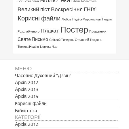
Бог
Божа опіка
Біблія
Бібліїстика
Великий піст
Воскресіння ГНІХ
Корисні файли
Любов
Неділя Мироносиць
Неділя
Постер
Плакат
Розслабленого
Прощенння
Святе Письмо
Світлий Тиждень
Страсний Тиждень
Томина Неділя
Церква
Час
МЕНЮ
Часопис Духовний “Дзвін”
Архів 2012
Архів 2013
Архів 2014
Корисні файли
Бібліотека
КАТЕГОРІЇ
Архів 2012