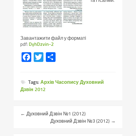
та Псалми.
Завантажити файл у форматі
pdf:
DyhDzvin-2
Facebook
Twitter
Поділитися
Tags:
Архів Часопису Духовний
Дзвін 2012
←
Духовний Дзвін №1 (2012)
Духовний Дзвін №3 (2012)
→