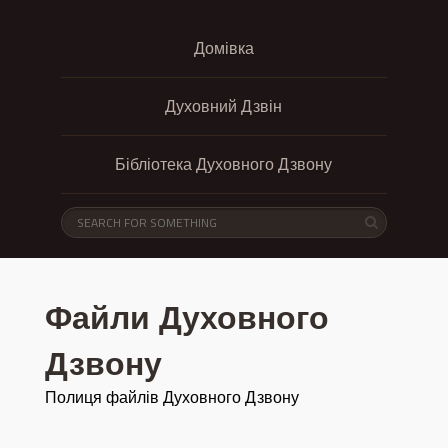
Домівка
Духовний Дзвін
Бібліотека Духовного Дзвону
Файли Духовного
Дзвону
Полиця файлів Духовного Дзвону