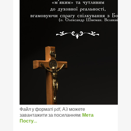
Файл у форматі pdf, А3 можете
завантажити за посиланням:
Мета
Посту…