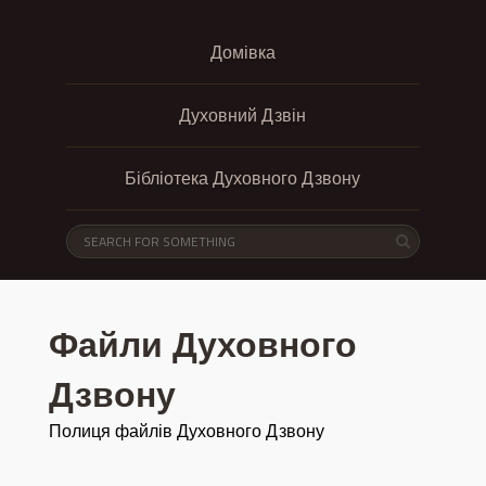
Домівка
Духовний Дзвін
Бібліотека Духовного Дзвону
Файли Духовного
Дзвону
Полиця файлів Духовного Дзвону