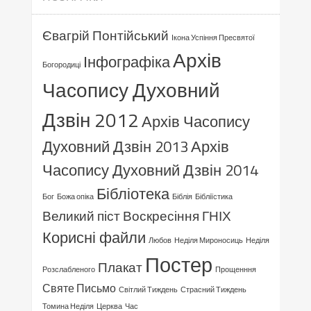
Євагрій Понтійський
Ікона Успіння Пресвятої
Архів
Інфографіка
Богородиці
Часопису Духовний
Дзвін 2012
Архів Часопису
Духовний Дзвін 2013
Архів
Часопису Духовний Дзвін 2014
Бібліотека
Бог
Божа опіка
Біблія
Бібліїстика
Великий піст
Воскресіння ГНІХ
Корисні файли
Любов
Неділя Мироносиць
Неділя
Постер
Плакат
Розслабленого
Прощенння
Святе Письмо
Світлий Тиждень
Страсний Тиждень
Томина Неділя
Церква
Час