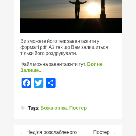
Ви зможете його теж завантажити у
форматі pdf, А3 так що Вам залишиться
тільки його роздрукувати.
Файл можна завантажити тут:
Бог не
Залише….
Facebook
Twitter
Поділитися
Tags:
Божа опіка
,
Постер
←
Неділя розслабленого
Постер
→