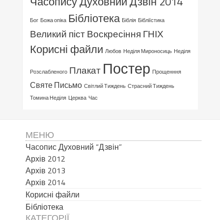
Часопису Духовний Дзвін 2014
Бібліотека
Бог
Божа опіка
Біблія
Бібліїстика
Великий піст
Воскресіння ГНІХ
Корисні файли
Любов
Неділя Мироносиць
Неділя
Постер
Плакат
Розслабленого
Прощенння
Святе Письмо
Світлий Тиждень
Страсний Тиждень
Томина Неділя
Церква
Час
МЕНЮ
Часопис Духовний “Дзвін”
Архів 2012
Архів 2013
Архів 2014
Корисні файли
Бібліотека
КАТЕГОРІЇ