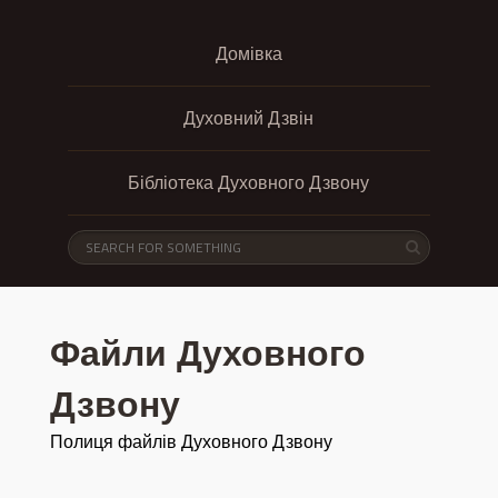
Домівка
Духовний Дзвін
Бібліотека Духовного Дзвону
Файли Духовного
Дзвону
Полиця файлів Духовного Дзвону