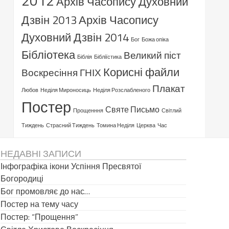
2012
Архів Часопису Духовний
Дзвін 2013
Архів Часопису
Духовний Дзвін 2014
Бог
Божа опіка
Бібліотека
Великий піст
Біблія
Бібліїстика
Корисні файли
Воскресіння ГНІХ
Плакат
Любов
Неділя Мироносиць
Неділя Розслабленого
Постер
Святе Письмо
Прощенння
Світлий
Тиждень
Страсний Тиждень
Томина Неділя
Церква
Час
НЕДАВНІ ЗАПИСИ
Інфографіка ікони Успіння Пресвятої
Богородиці
Бог промовляє до нас…
Постер на тему часу
Постер: “Прощення”