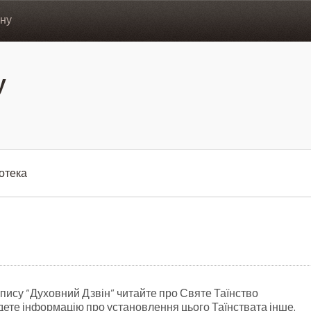
ону
у
іотека
пису “Духовний Дзвін” читайте про Святе Таїнство
дете інформацію про установлення цього Таїнствата інше.