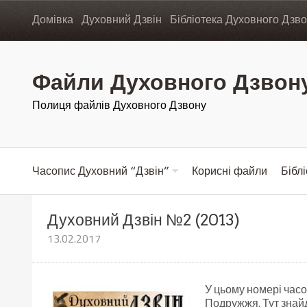
Домівка
Духовний Дзвін
Бібліотека Духовного Дзв
Файли Духовного Дзвон
Полиця файлів Духовного Дзвону
Часопис Духовний “Дзвін”
Корисні файли
Бібл
Духовний Дзвін №2 (2013)
13.02.2017
У цьому номері часо
Подружжя. Тут знай