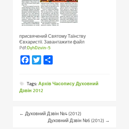
присвячений Святому Таїнству
Євхаристії. Завантажити файл
Pdf:
DyhDzvin-5
Facebook
Twitter
Поділитися
Tags:
Архів Часопису Духовний
Дзвін 2012
←
Духовний Дзвін №4 (2012)
Духовний Дзвін №6 (2012)
→