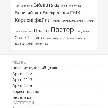
Бібліотека
Бог
Божа опіка
Біблія
Бібліїстика
Великий піст
Воскресіння ГНІХ
Корисні файли
Любов
Неділя Мироносиць
Неділя
Постер
Плакат
Розслабленого
Прощенння
Святе Письмо
Світлий Тиждень
Страсний Тиждень
Томина Неділя
Церква
Час
МЕНЮ
Часопис Духовний “Дзвін”
Архів 2012
Архів 2013
Архів 2014
Корисні файли
Бібліотека
КАТЕГОРІЇ