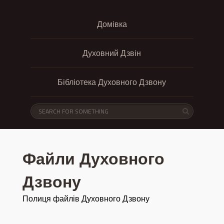
Домівка
Духовний Дзвін
Бібліотека Духовного Дзвону
Файли Духовного
Дзвону
Полиця файлів Духовного Дзвону