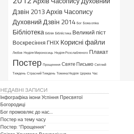
2012
Архів Часопису Духовний
Дзвін 2013
Архів Часопису
Духовний Дзвін 2014
Бог
Божа опіка
Бібліотека
Великий піст
Біблія
Бібліїстика
Корисні файли
Воскресіння ГНІХ
Плакат
Любов
Неділя Мироносиць
Неділя Розслабленого
Постер
Святе Письмо
Прощенння
Світлий
Тиждень
Страсний Тиждень
Томина Неділя
Церква
Час
НЕДАВНІ ЗАПИСИ
Інфографіка ікони Успіння Пресвятої
Богородиці
Бог промовляє до нас…
Постер на тему часу
Постер: “Прощення”