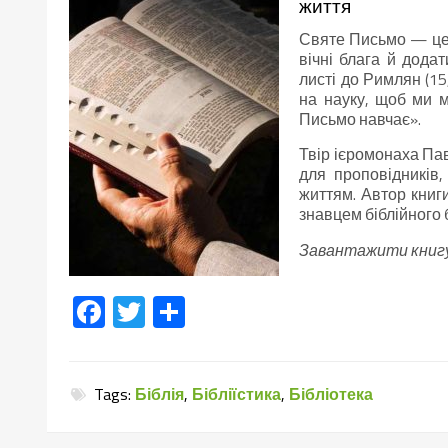
життя
Святе Письмо — це 
вічні блага й дода
листі до Римлян (1
на науку, щоб ми м
Письмо навчає».
Твір ієромонаха Пав
для проповідників
життям. Автор книги
знавцем біблійного 
Завантажити книг
Facebook
Twitter
Поділитися
Tags:
Біблія
,
Бібліїстика
,
Бібліотека