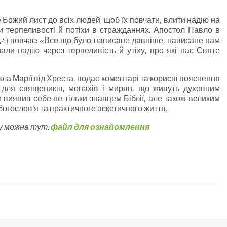
Божий лист до всіх людей, щоб їх повчати, влити надію на
ти терпеливості й потіхи в стражданнях. Апостол Павло в
5,4) повчає: «Все,що було написане давніше, написане нам
али надію через терпеливість й утіху, про які нас Святе
ла Марії від Хреста, подає коментарі та корисні пояснення
, для священиків, монахів і мирян, що живуть духовним
 виявив себе не тільки знавцем Біблії, але також великим
богослов’я та практичного аскетичного життя.
у можна тут:
файл для ознайомлення