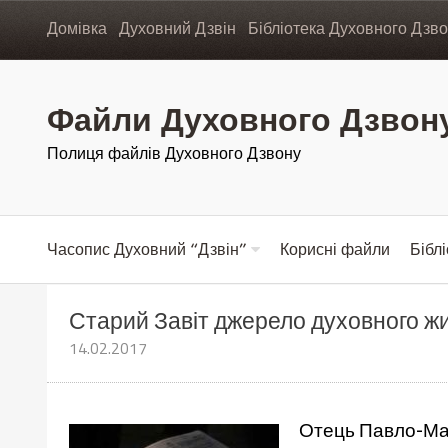
Домівка
Духовний Дзвін
Бібліотека Духовного Дзв
Файли Духовного Дзвон
Полиця файлів Духовного Дзвону
Часопис Духовний “Дзвін”
Корисні файли
Бібл
Старий Завіт джерело духовного ж
14.02.2017
Отець Павло-Мар