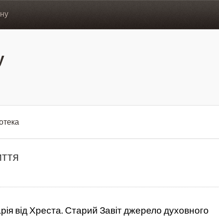
ону
у
іотека
иття
ія від Хреста. Старий Завіт джерело духовного